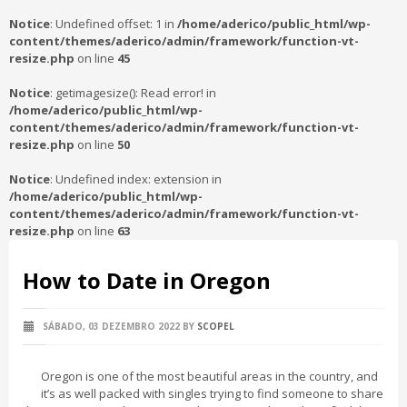
Notice
: Undefined offset: 1 in
/home/aderico/public_html/wp-
content/themes/aderico/admin/framework/function-vt-
resize.php
on line
45
Notice
: getimagesize(): Read error! in
/home/aderico/public_html/wp-
content/themes/aderico/admin/framework/function-vt-
resize.php
on line
50
Notice
: Undefined index: extension in
/home/aderico/public_html/wp-
content/themes/aderico/admin/framework/function-vt-
resize.php
on line
63
How to Date in Oregon
SÁBADO, 03 DEZEMBRO 2022
BY
SCOPEL
Oregon is one of the most beautiful areas in the country, and
it’s as well packed with singles trying to find someone to share