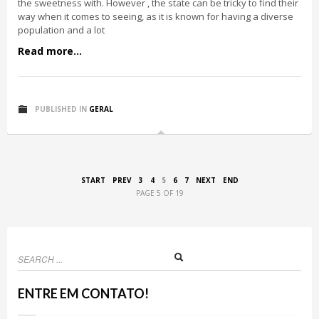
the sweetness with. However , the state can be tricky to find their
way when it comes to seeing, as it is known for having a diverse
population and a lot
Read more...
PUBLISHED IN
GERAL
START
PREV
3
4
5
6
7
NEXT
END
PAGE 5 OF 19
ENTRE EM CONTATO!