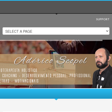
SUPPORT
Visualizar
Nova Venécia
em um mapa maior