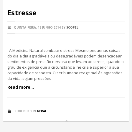
Estresse
QUINTA-FEIRA, 12 JUNHO 2014
BY
SCOPEL
A Medicina Natural combate o stress Mesmo pequenas coisas
do dia a dia agradáveis ou desagradáveis podem desencadear
sentimentos de pressão nervosa que levam ao stress, quando o
grau de exigência que a circunstância lhe cria é superior á sua
capacidade de resposta. O ser humano reage mal ás agressões
da vida, sejam pressões
Read more...
PUBLISHED IN
GERAL